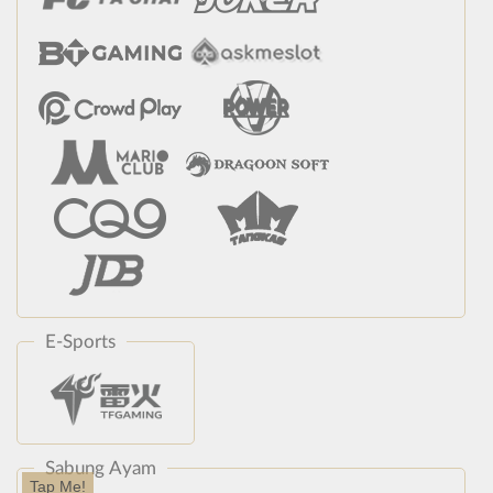
E-Sports
Sabung Ayam
Tap Me!