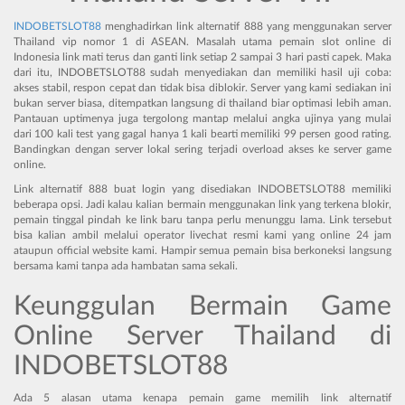
INDOBETSLOT88
menghadirkan link alternatif 888 yang menggunakan server
Thailand vip nomor 1 di ASEAN. Masalah utama pemain slot online di
Indonesia link mati terus dan ganti link setiap 2 sampai 3 hari pasti capek. Maka
dari itu, INDOBETSLOT88 sudah menyediakan dan memiliki hasil uji coba:
akses stabil, respon cepat dan tidak bisa diblokir. Server yang kami sediakan ini
bukan server biasa, ditempatkan langsung di thailand biar optimasi lebih aman.
Pantauan uptimenya juga tergolong mantap melalui angka ujinya yang mulai
dari 100 kali test yang gagal hanya 1 kali bearti memiliki 99 persen good rating.
Bandingkan dengan server lokal sering terjadi overload akses ke server game
online.
Link alternatif 888 buat login yang disediakan INDOBETSLOT88 memiliki
beberapa opsi. Jadi kalau kalian bermain menggunakan link yang terkena blokir,
pemain tinggal pindah ke link baru tanpa perlu menunggu lama. Link tersebut
bisa kalian ambil melalui operator livechat resmi kami yang online 24 jam
ataupun official website kami. Hampir semua pemain bisa berkoneksi langsung
bersama kami tanpa ada hambatan sama sekali.
Keunggulan Bermain Game
Online Server Thailand di
INDOBETSLOT88
Ada 5 alasan utama kenapa pemain game memilih link alternatif