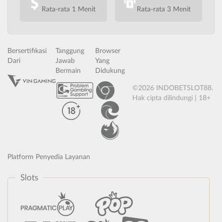
Rata-rata 1 Menit
Rata-rata 3 Menit
Bersertifikasi
Tanggung
Browser
Dari
Jawab
Yang
Bermain
Didukung
©2026 INDOBETSLOT88.
Hak cipta dilindungi | 18+
Platform Penyedia Layanan
Slots