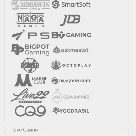
Live Casino