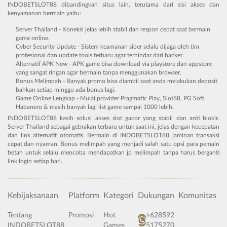
INDOBETSLOT88 dibandingkan situs lain, terutama dari sisi akses dan
kenyamanan bermain yaitu:
Server Thailand - Koneksi jelas lebih stabil dan respon cepat saat bermain
game online.
Cyber Security Update - Sistem keamanan siber selalu dijaga oleh tim
profesional dan update tools terbaru agar terhindar dari hacker.
Alternatif APK New - APK game bisa download via playstore dan appstore
yang sangat ringan agar bermain tanpa menggunakan browser.
Bonus Melimpah - Banyak promo bisa diambil saat anda melakukan deposit
bahkan setiap minggu ada bonus lagi.
Game Online Lengkap - Mulai provider Pragmatic Play, Slot88, PG Soft,
Habanero & masih banyak lagi list game sampai 1000 lebih.
INDOBETSLOT88 kasih solusi akses slot gacor yang stabil dan anti blokir.
Server Thailand sebagai gebrakan terbaru untuk saat ini, jelas dengan kecepatan
dan link alternatif otomatis. Bermain di INDOBETSLOT88 jaminan transaksi
cepat dan nyaman. Bonus melimpah yang menjadi salah satu opsi para pemain
betah untuk selalu mencoba mendapatkan jp melimpah tanpa harus berganti
link login setiap hari.
Kebijaksanaan
Platform
Kategori
Dukungan
Komunitas
Tentang
Promosi
Hot
+628592
INDOBETSLOT88
Games
5175270