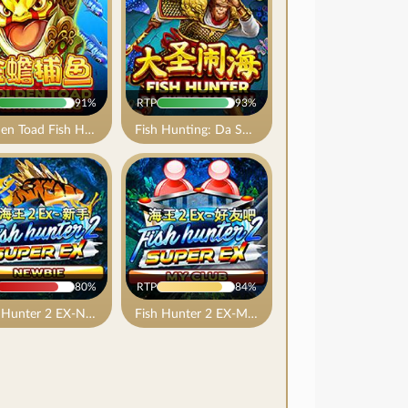
91%
RTP
93%
Golden Toad Fish Hunting
Fish Hunting: Da Sheng Nao Hai
80%
RTP
84%
Fish Hunter 2 EX-Newbie
Fish Hunter 2 EX-My Club