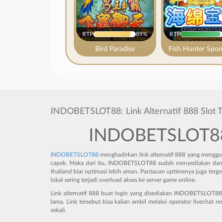
RTP
89%
RTP
Bird Paradise
INDOBETSLOT88: Link Alternatif 888 Slot T
INDOBETSLOT88: L
INDOBETSLOT88
menghadirkan link alternatif 888 yang mengguna
capek. Maka dari itu, INDOBETSLOT88 sudah menyediakan dan memil
thailand biar optimasi lebih aman. Pantauan uptimenya juga tergo
lokal sering terjadi overload akses ke server game online.
Link alternatif 888 buat login yang disediakan INDOBETSLOT88 
lama. Link tersebut bisa kalian ambil melalui operator livecha
sekali.