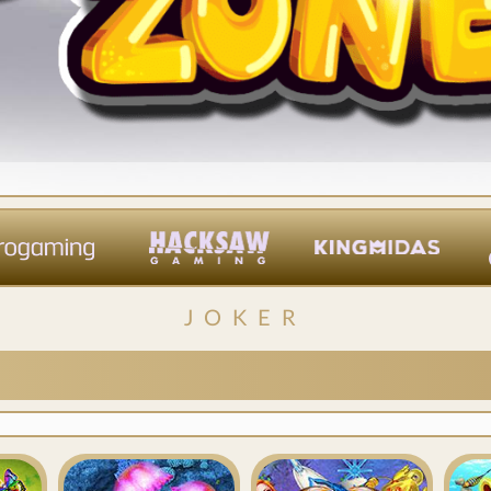
JOKER