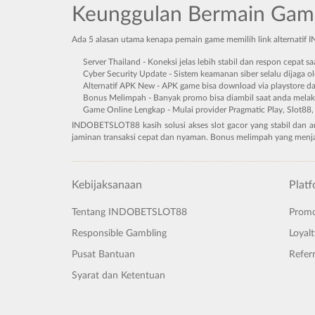
Keunggulan Bermain Game
Ada 5 alasan utama kenapa pemain game memilih link alternatif 
Server Thailand - Koneksi jelas lebih stabil dan respon cepat s
Cyber Security Update - Sistem keamanan siber selalu dijaga ol
Alternatif APK New - APK game bisa download via playstore d
Bonus Melimpah - Banyak promo bisa diambil saat anda melaku
Game Online Lengkap - Mulai provider Pragmatic Play, Slot88,
INDOBETSLOT88 kasih solusi akses slot gacor yang stabil dan an
jaminan transaksi cepat dan nyaman. Bonus melimpah yang menjadi
Kebijaksanaan
Plat
Tentang INDOBETSLOT88
Promo
Responsible Gambling
Loyalt
Pusat Bantuan
Referr
Syarat dan Ketentuan