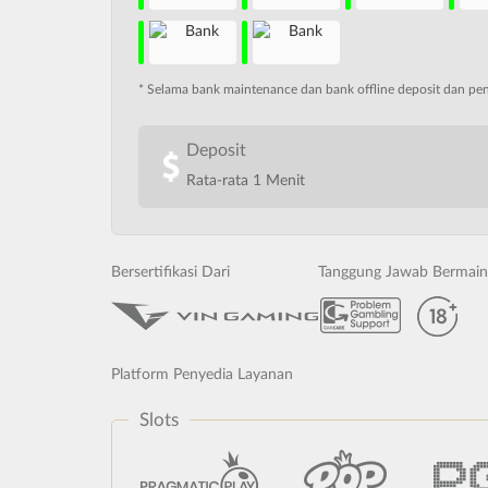
* Selama bank maintenance dan bank offline deposit dan pen
Deposit
Rata-rata 1 Menit
Bersertifikasi Dari
Tanggung Jawab Bermain
Platform Penyedia Layanan
Slots