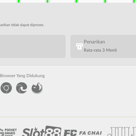
arikan tidak dapat diproses
Penarikan
Rata-rata 3 Menit
Browser Yang Didukung