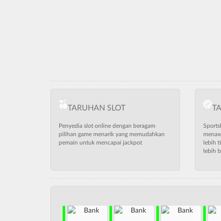
TARUHAN SLOT
T
Penyedia slot online dengan beragam
Sports
pilihan game menarik yang memudahkan
menawa
pemain untuk mencapai jackpot
lebih 
lebih 