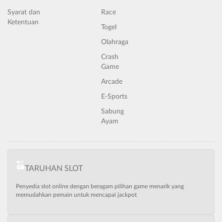
Syarat dan
Race
Ketentuan
Togel
Olahraga
Crash
Game
Arcade
E-Sports
Sabung
Ayam
TARUHAN SLOT
Penyedia slot online dengan beragam pilihan game menarik yang
memudahkan pemain untuk mencapai jackpot