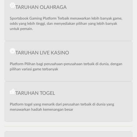
TARUHAN OLAHRAGA
Sportsbook Gaming Platform Terbaik menawarkan lebih banyak game,
odds yang lebih tinggi, dan menyediakan pilihan yang lebih banyak
untuk pemain.
TARUHAN LIVE KASINO
Platform Pilihan bagi perusahaan-perusahaan terbaik di dunia, dengan
pilihan variasi game terbanyak
TARUHAN TOGEL
Platform togel yang menarik dari perusahan terbaik di dunia yang
menawarkan hadiah kemenangan besar