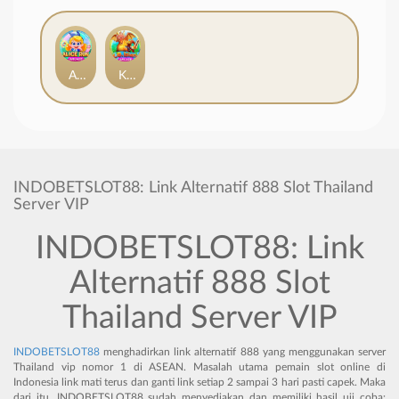
Alice Run
K.O. Island
INDOBETSLOT88: Link Alternatif 888 Slot Thailand
Server VIP
INDOBETSLOT88: Link
Alternatif 888 Slot
Thailand Server VIP
INDOBETSLOT88
menghadirkan link alternatif 888 yang menggunakan server
Thailand vip nomor 1 di ASEAN. Masalah utama pemain slot online di
Indonesia link mati terus dan ganti link setiap 2 sampai 3 hari pasti capek. Maka
dari itu, INDOBETSLOT88 sudah menyediakan dan memiliki hasil uji coba: