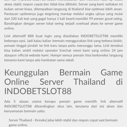
akses stabil, respon cepat dan tidak bisa diblokir. Server yang kami sediakan ini
bukan server biasa, ditempatkan langsung di thailand biar optimasi lebih aman.
Pantauan uptimenya juga tergolong mantap melalui angka ujinya yang mulai
dari 100 kali test yang gagal hanya 1 kali bearti memiliki 99 persen good rating.
Bandingkan dengan server lokal sering terjadi overload akses ke server game
online.
Link alternatif 888 buat login yang disediakan INDOBETSLOT88 memiliki
beberapa opsi. Jadi kalau kalian bermain menggunakan link yang terkena blokir,
pemain tinggal pindah ke link baru tanpa perlu menunggu lama. Link tersebut
bisa kalian ambil melalui operator livechat resmi kami yang online 24 jam
ataupun official website kami. Hampir semua pemain bisa berkoneksi langsung
bersama kami tanpa ada hambatan sama sekali.
Keunggulan Bermain Game
Online Server Thailand di
INDOBETSLOT88
Ada 5 alasan utama kenapa pemain game memilih link alternatif
INDOBETSLOT88 dibandingkan situs lain, terutama dari sisi akses dan
kenyamanan bermain yaitu:
Server Thailand - Koneksi jelas lebih stabil dan respon cepat saat bermain
game online.