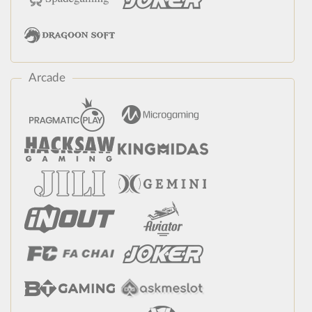
Arcade