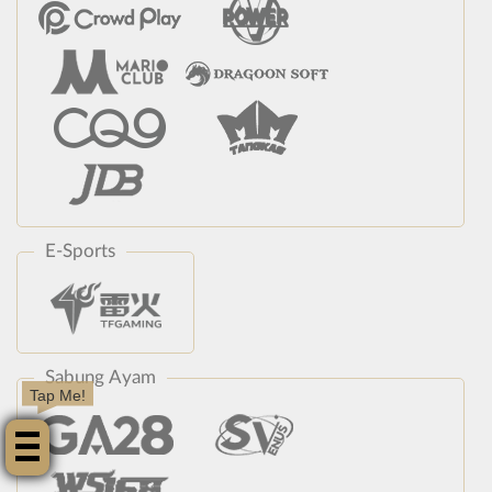
E-Sports
Sabung Ayam
Tap Me!