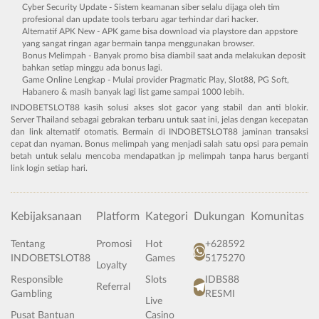
Cyber Security Update - Sistem keamanan siber selalu dijaga oleh tim
profesional dan update tools terbaru agar terhindar dari hacker.
Alternatif APK New - APK game bisa download via playstore dan appstore
yang sangat ringan agar bermain tanpa menggunakan browser.
Bonus Melimpah - Banyak promo bisa diambil saat anda melakukan deposit
bahkan setiap minggu ada bonus lagi.
Game Online Lengkap - Mulai provider Pragmatic Play, Slot88, PG Soft,
Habanero & masih banyak lagi list game sampai 1000 lebih.
INDOBETSLOT88 kasih solusi akses slot gacor yang stabil dan anti blokir.
Server Thailand sebagai gebrakan terbaru untuk saat ini, jelas dengan kecepatan
dan link alternatif otomatis. Bermain di INDOBETSLOT88 jaminan transaksi
cepat dan nyaman. Bonus melimpah yang menjadi salah satu opsi para pemain
betah untuk selalu mencoba mendapatkan jp melimpah tanpa harus berganti
link login setiap hari.
Kebijaksanaan
Platform
Kategori
Dukungan
Komunitas
Tentang
Promosi
Hot
+628592
INDOBETSLOT88
Games
5175270
Loyalty
Responsible
Slots
IDBS88
Referral
Gambling
RESMI
Live
Pusat Bantuan
Casino