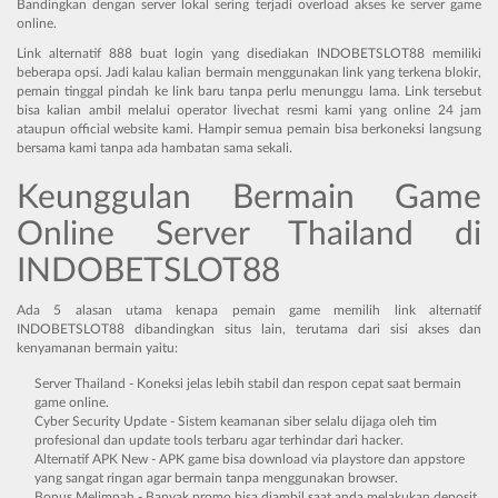
Bandingkan dengan server lokal sering terjadi overload akses ke server game
online.
Link alternatif 888 buat login yang disediakan INDOBETSLOT88 memiliki
beberapa opsi. Jadi kalau kalian bermain menggunakan link yang terkena blokir,
pemain tinggal pindah ke link baru tanpa perlu menunggu lama. Link tersebut
bisa kalian ambil melalui operator livechat resmi kami yang online 24 jam
ataupun official website kami. Hampir semua pemain bisa berkoneksi langsung
bersama kami tanpa ada hambatan sama sekali.
Keunggulan Bermain Game
Online Server Thailand di
INDOBETSLOT88
Ada 5 alasan utama kenapa pemain game memilih link alternatif
INDOBETSLOT88 dibandingkan situs lain, terutama dari sisi akses dan
kenyamanan bermain yaitu:
Server Thailand - Koneksi jelas lebih stabil dan respon cepat saat bermain
game online.
Cyber Security Update - Sistem keamanan siber selalu dijaga oleh tim
profesional dan update tools terbaru agar terhindar dari hacker.
Alternatif APK New - APK game bisa download via playstore dan appstore
yang sangat ringan agar bermain tanpa menggunakan browser.
Bonus Melimpah - Banyak promo bisa diambil saat anda melakukan deposit