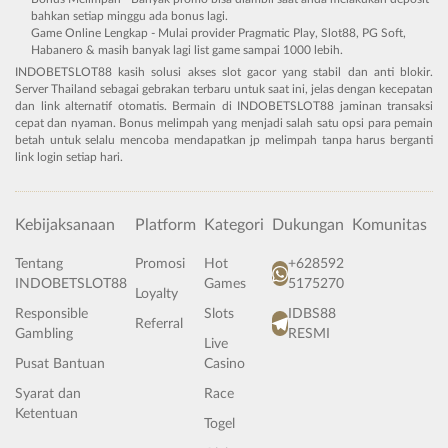
bahkan setiap minggu ada bonus lagi.
Game Online Lengkap - Mulai provider Pragmatic Play, Slot88, PG Soft,
Habanero & masih banyak lagi list game sampai 1000 lebih.
INDOBETSLOT88 kasih solusi akses slot gacor yang stabil dan anti blokir.
Server Thailand sebagai gebrakan terbaru untuk saat ini, jelas dengan kecepatan
dan link alternatif otomatis. Bermain di INDOBETSLOT88 jaminan transaksi
cepat dan nyaman. Bonus melimpah yang menjadi salah satu opsi para pemain
betah untuk selalu mencoba mendapatkan jp melimpah tanpa harus berganti
link login setiap hari.
Kebijaksanaan
Platform
Kategori
Dukungan
Komunitas
Tentang
Promosi
Hot
+628592
INDOBETSLOT88
Games
5175270
Loyalty
Responsible
Slots
IDBS88
Referral
Gambling
RESMI
Live
Pusat Bantuan
Casino
Syarat dan
Race
Ketentuan
Togel