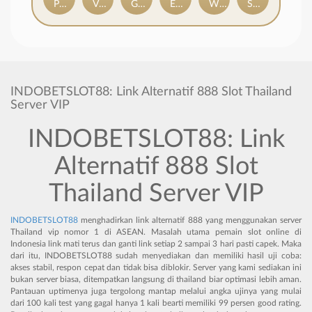
Plinko
Video Poker
Gold Rush: Boomers
Egypt Hilo
Wheel
Steampunk 2
INDOBETSLOT88: Link Alternatif 888 Slot Thailand
Server VIP
INDOBETSLOT88: Link
Alternatif 888 Slot
Thailand Server VIP
INDOBETSLOT88
menghadirkan link alternatif 888 yang menggunakan server
Thailand vip nomor 1 di ASEAN. Masalah utama pemain slot online di
Indonesia link mati terus dan ganti link setiap 2 sampai 3 hari pasti capek. Maka
dari itu, INDOBETSLOT88 sudah menyediakan dan memiliki hasil uji coba:
akses stabil, respon cepat dan tidak bisa diblokir. Server yang kami sediakan ini
bukan server biasa, ditempatkan langsung di thailand biar optimasi lebih aman.
Pantauan uptimenya juga tergolong mantap melalui angka ujinya yang mulai
dari 100 kali test yang gagal hanya 1 kali bearti memiliki 99 persen good rating.