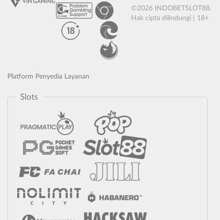
©2026 INDOBETSLOT88.
Hak cipta dilindungi | 18+
Platform Penyedia Layanan
Slots