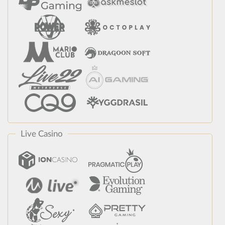
Live Casino