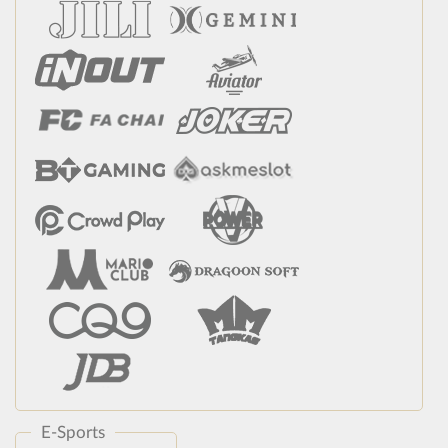
E-Sports