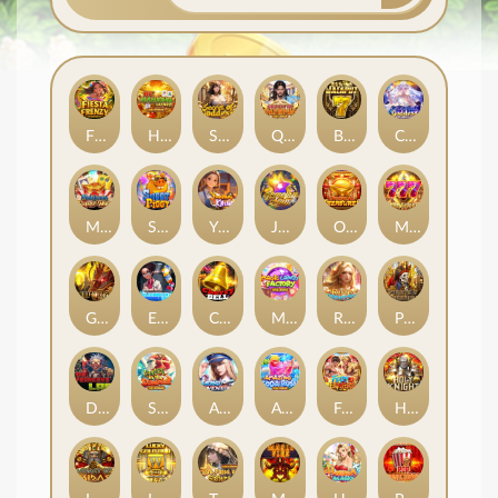
Fiesta Frenzy
Hit Mahjong Wins
Secret of Goddess
Quests of Olympus
Big Sevens Jackpot
Celestial Goddess
Mahjong Super Wins
Shoot Piggy
Yummy Kitchen
Jewely Spin
Oriental Treasures
Mega Sevens
Gold Dragon
Elizabeth Lab
Cherry Bell
Magic Candy Factory
Royal Princess
Pirate's Treasure
Dr.Franken’s Lab
Santa in the Summer
Aero Adventure
Amazing Soda Rush
Fury Fighters
Holy Knight