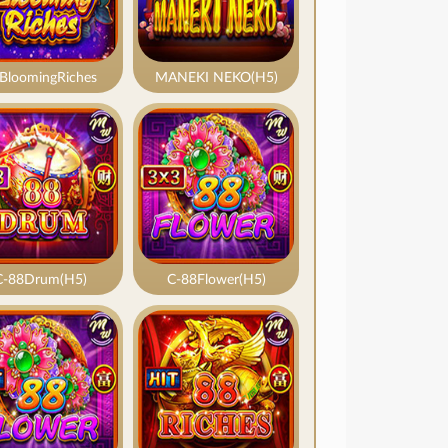
BloomingRiches
MANEKI NEKO(H5)
C-88Drum(H5)
C-88Flower(H5)