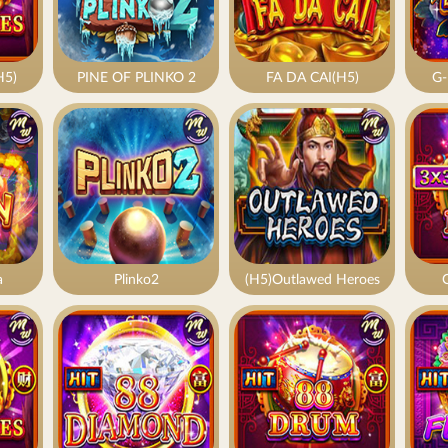
H5)
PINE OF PLINKO 2
FA DA CAI(H5)
G-
a
Plinko2
(H5)Outlawed Heroes