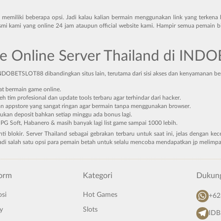
memiliki beberapa opsi. Jadi kalau kalian bermain menggunakan link yang terkena b
t resmi kami yang online 24 jam ataupun official website kami. Hampir semua pemai
 Online Server Thailand di IN
INDOBETSLOT88 dibandingkan situs lain, terutama dari sisi akses dan kenyamanan be
aat bermain game online.
eh tim profesional dan update tools terbaru agar terhindar dari hacker.
an appstore yang sangat ringan agar bermain tanpa menggunakan browser.
kan deposit bahkan setiap minggu ada bonus lagi.
 PG Soft, Habanero & masih banyak lagi list game sampai 1000 lebih.
ti blokir. Server Thailand sebagai gebrakan terbaru untuk saat ini, jelas dengan k
 salah satu opsi para pemain betah untuk selalu mencoba mendapatkan jp melimpah t
form
Kategori
Dukun
si
Hot Games
+62
y
Slots
IDB