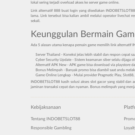
lokal sering terjadi overload akses ke server game online.
Link alternatif 888 buat login yang disediakan INDOBETSLOT88 
lama. Link tersebut bisa kalian ambil melalui operator livecha
sekali.
Keunggulan Bermain Game
Ada 5 alasan utama kenapa pemain game memilih link alternatif 
Server Thailand - Koneksi jelas lebih stabil dan respon cepat s
Cyber Security Update - Sistem keamanan siber selalu dijaga ol
Alternatif APK New - APK game bisa download via playstore d
Bonus Melimpah - Banyak promo bisa diambil saat anda melaku
Game Online Lengkap - Mulai provider Pragmatic Play, Slot88,
INDOBETSLOT88 kasih solusi akses slot gacor yang stabil dan an
jaminan transaksi cepat dan nyaman. Bonus melimpah yang menjadi
Kebijaksanaan
Plat
Tentang INDOBETSLOT88
Promo
Responsible Gambling
Loyalt