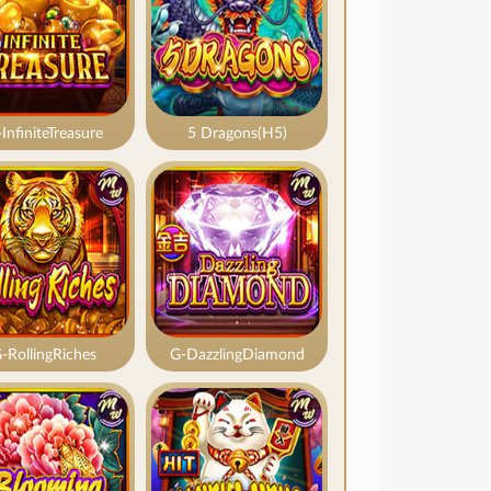
InfiniteTreasure
5 Dragons(H5)
-RollingRiches
G-DazzlingDiamond