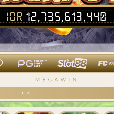
IDR
12,735,613,440
MEGAWIN
TOP 20