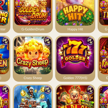
nter
G-GoldenDrum
Happy Hit
G-
)
Crazy Sheep
Golden 777(H5)
G