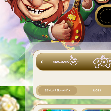
SEMUA PERMAINAN
SLOTS