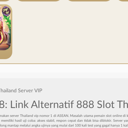
hailand Server VIP
ink Alternatif 888 Slot Th
kan server Thailand vip nomor 1 di ASEAN. Masalah utama pemain slot online di Indo
iki hasil uji coba: akses stabil, respon cepat dan tidak bisa diblokir. Server ya
long mantap melalui angka ujinya yang mulai dari 100 kali test yang gagal hanya 1 kal