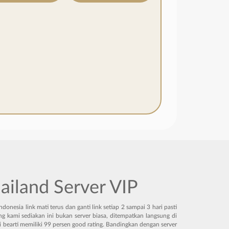
ailand Server VIP
nesia link mati terus dan ganti link setiap 2 sampai 3 hari pasti
ng kami sediakan ini bukan server biasa, ditempatkan langsung di
i bearti memiliki 99 persen good rating. Bandingkan dengan server