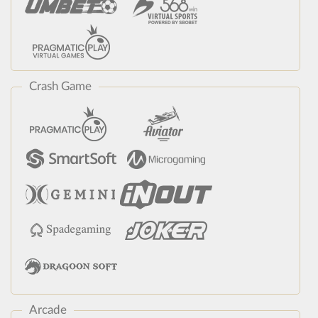
Crash Game
Arcade