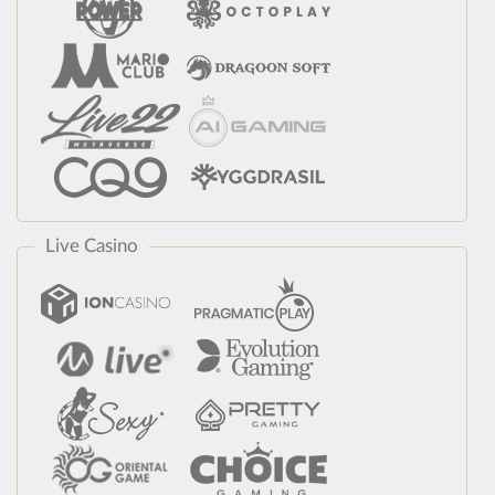
Live Casino