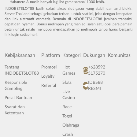
Habanero & masih banyak lagi list game sampai 1000 lebih.
INDOBETSLOT88 kasih solusi akses slot gacor yang stabil dan anti blokir.
Server Thailand sebagai gebrakan terbaru untuk saat ini, jelas dengan kecepatan
dan link alternatif otomatis. Bermain di INDOBETSLOT88 jaminan transaksi
cepat dan nyaman. Bonus melimpah yang menjadi salah satu opsi para pemain
betah untuk selalu mencoba mendapatkan jp melimpah tanpa harus berganti
link login setiap hari.
Kebijaksanaan
Platform
Kategori
Dukungan
Komunitas
Tentang
Promosi
Hot
+628592
INDOBETSLOT88
Games
5175270
Loyalty
Responsible
Slots
IDBS88
Referral
Gambling
RESMI
Live
Pusat Bantuan
Casino
Syarat dan
Race
Ketentuan
Togel
Olahraga
Crash