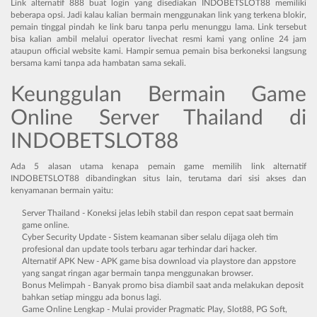
Link alternatif 888 buat login yang disediakan INDOBETSLOT88 memiliki
beberapa opsi. Jadi kalau kalian bermain menggunakan link yang terkena blokir,
pemain tinggal pindah ke link baru tanpa perlu menunggu lama. Link tersebut
bisa kalian ambil melalui operator livechat resmi kami yang online 24 jam
ataupun official website kami. Hampir semua pemain bisa berkoneksi langsung
bersama kami tanpa ada hambatan sama sekali.
Keunggulan Bermain Game
Online Server Thailand di
INDOBETSLOT88
Ada 5 alasan utama kenapa pemain game memilih link alternatif
INDOBETSLOT88 dibandingkan situs lain, terutama dari sisi akses dan
kenyamanan bermain yaitu:
Server Thailand - Koneksi jelas lebih stabil dan respon cepat saat bermain
game online.
Cyber Security Update - Sistem keamanan siber selalu dijaga oleh tim
profesional dan update tools terbaru agar terhindar dari hacker.
Alternatif APK New - APK game bisa download via playstore dan appstore
yang sangat ringan agar bermain tanpa menggunakan browser.
Bonus Melimpah - Banyak promo bisa diambil saat anda melakukan deposit
bahkan setiap minggu ada bonus lagi.
Game Online Lengkap - Mulai provider Pragmatic Play, Slot88, PG Soft,