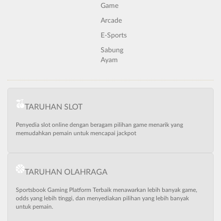
Game
Arcade
E-Sports
Sabung
Ayam
TARUHAN SLOT
Penyedia slot online dengan beragam pilihan game menarik yang
memudahkan pemain untuk mencapai jackpot
TARUHAN OLAHRAGA
Sportsbook Gaming Platform Terbaik menawarkan lebih banyak game,
odds yang lebih tinggi, dan menyediakan pilihan yang lebih banyak
untuk pemain.