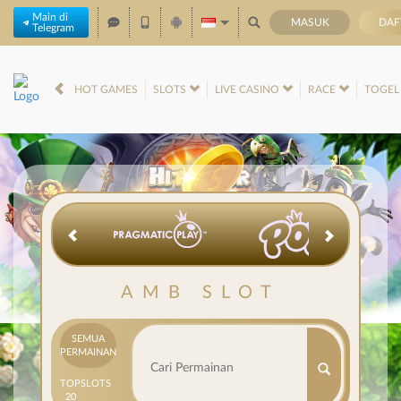
Main di
MASUK
DAF
Telegram
IDR
12,686,739,
HOT GAMES
SLOTS
LIVE CASINO
RACE
TOGE
AMB SLOT
SEMUA
PERMAINAN
TOP
SLOTS
20