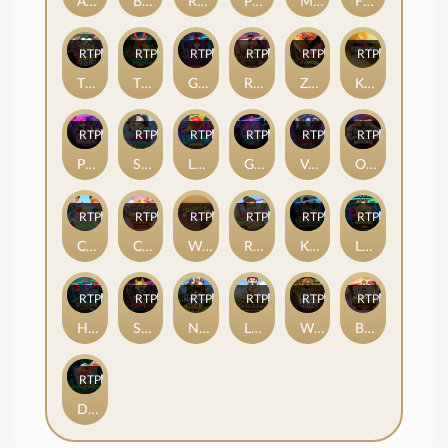
Alice's Wonder
Blessing of the Dragon
Rich Rich Water
Pet Ranger
Moe Moe Cute
Fishing's Paradise
RTP
88%
RTP
95%
RTP
90%
RTP
95%
RTP
94%
RTP
86%
The King Joker
Tiki Paradise
Ghost House
Roma Plus
Zushi Prime
Kingdom Z
RTP
83%
RTP
88%
RTP
87%
RTP
84%
RTP
95%
RTP
83%
Punk Star
Squid Toon
Lab 19 Mania
Grand Shine
Vampire Hunter
ONE Boxing
RTP
85%
RTP
83%
RTP
93%
RTP
86%
RTP
91%
RTP
83%
Cupid's Garden
Centillion Gods
Wonder Cuisine
Royal Thai Dessert
Kraken Treasure
Little Monster
RTP
82%
RTP
92%
RTP
83%
RTP
94%
RTP
80%
RTP
84%
Hungry Krahung
Shiba Mogul
Natural Ace
Lucky NangKwak
Wrath of Egypt
Blessing of the Ox
RTP
92%
Dino Pops