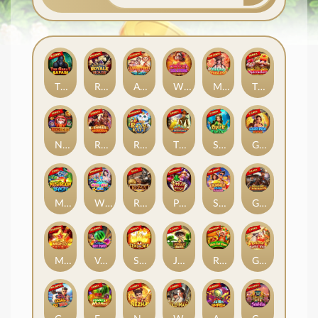
The Great Safari
Royale House
Adventure To The West
Wild Calavera
Mahjong Princess
The Nutcrackers
Neko Riches
Ranger Showdown
Royal Katt
The Maya Myth
Spirit of the Sea
Golden Moon Empire
Mushroom Bandit
Wild Wet Win
Roma
Poker Ways
Summer Splash Paradise
Gold Rush Cowboys
Mighty Sevens
Vegas Hot Fruit
Spin and Win
Jungle Quest
Rich Cai Shen
Golden Horse Ride