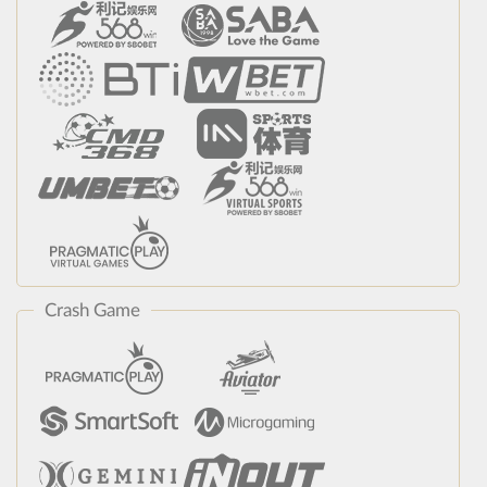
Crash Game