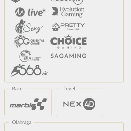
Race
Togel
Olahraga