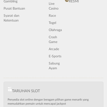
Gambling
RESMI
Live
Pusat Bantuan
Casino
Syarat dan
Race
Ketentuan
Togel
Olahraga
Crash
Game
Arcade
E-Sports
Sabung
Ayam
TARUHAN SLOT
Penyedia slot online dengan beragam pilihan game menarik yang
memudahkan pemain untuk mencapai jackpot