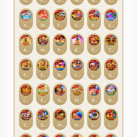
Goal Go Win
Fruits Mania
Nezha
Wild Mafia
Alien Smash
City of Jewels
Yeti Boom
Money Empire
Fortune Lions
Ganesha Luck
Pumpkins Go Lucky
Space Conquest
Apollo Ray of Luck
Muay Thai Fighter
Pai Gow Ways
Blade of Fortune
Fortune Jewels III
Tiki Rush
Fortune Jewels II
Fortune Jewels I
Neon Fantasy
Caribbean Riches
Legend of Nian
God Of Wealth
Imperial Majesty
Farm Of Fortune
Nutty Riches
Money Dragon
Boxing Fury
Beasts Of Luck
Sexy Vegas
Guardian of the Museum
Mining Bonanza
Heavenly Fortunes
Legend Of Eagle
Lucky Fortune