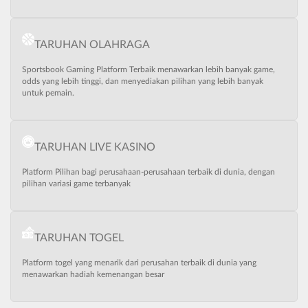
TARUHAN OLAHRAGA
Sportsbook Gaming Platform Terbaik menawarkan lebih banyak game,
odds yang lebih tinggi, dan menyediakan pilihan yang lebih banyak
untuk pemain.
TARUHAN LIVE KASINO
Platform Pilihan bagi perusahaan-perusahaan terbaik di dunia, dengan
pilihan variasi game terbanyak
TARUHAN TOGEL
Platform togel yang menarik dari perusahan terbaik di dunia yang
menawarkan hadiah kemenangan besar