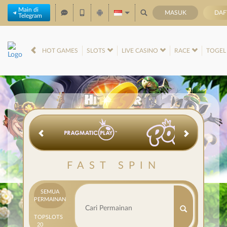
Main di
MASUK
DAF
Telegram
IDR
12,688,294,
HOT GAMES
SLOTS
LIVE CASINO
RACE
TOGE
FAST SPIN
SEMUA
PERMAINAN
TOP
SLOTS
20